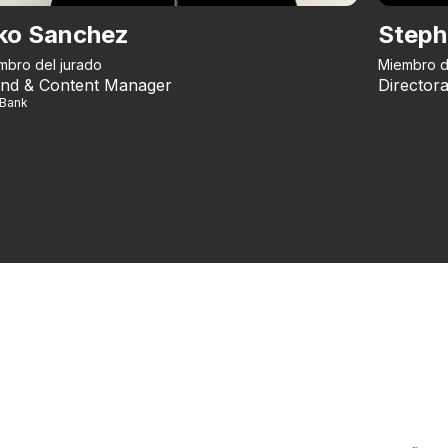
ko Sanchez
Steph
mbro del jurado
Miembro d
nd & Content Manager
Directora
iBank