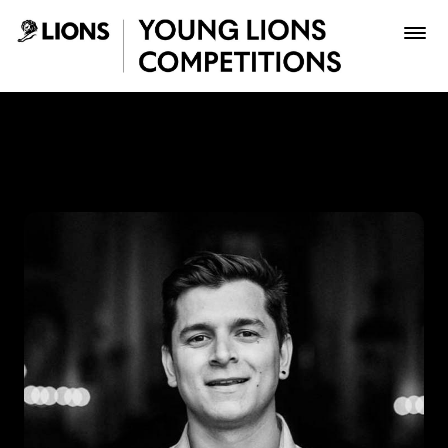
Saltar al contenido principal
Luis Giraldo - Young Lions
Premios
Archivo
Inscribir
Boletería