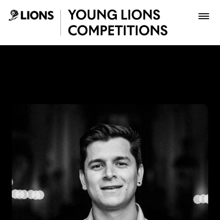
Saltar al contenido principal
Luis Giraldo - Young Lions
Premios
Archivo
Inscribir
Boletería