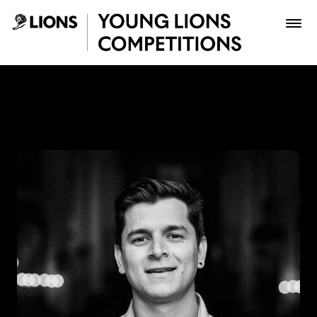
Saltar al contenido principal
Luis Giraldo - Young Lions
Premios
Archivo
Inscribir
Boletería