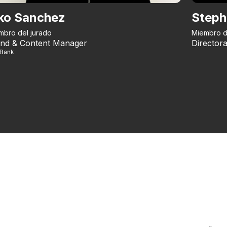
ko Sanchez
Steph
mbro del jurado
Miembro d
nd & Content Manager
Directora
iBank