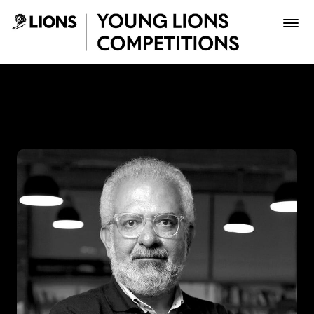
Saltar al contenido principal
Lucho Correa - Young Lion
Premios
Archivo
Inscribir
Boletería