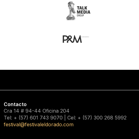
Contacto
Cra 14 # 94-44 Oficina 204
Tel: + (57) 601
743 9070
| Cel: + (57)
300 268 5992
festival@festivaleldorado.com