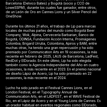
Barcelona (Delvico Bates) y Bogotá (socio y CCO de
LoweSSPM), durante los cuales fue ganador, entre otros,
de un León de Oro en Cannes Lions y un Silver Pencil del
OneShow.
Durante los últimos 21 años, el trabajo de Lip para marcas
locales de muchas partes del mundo como Bogotá Beer
Company, Wok, Alpina, Cervecería Barbarian, Banco de
Bogotá, ODINSA, Fundación Acción Interna, Proimágenes
Colombia, Brigard Urrutia, Colombina, Apiros y BAM, entre
muchas otras, ha tenido una gran repercusión y ha sido
premiado por Communication Arts en 19 ocasiones, la más
reciente en febrero de 2025, LAUS de Barcelona, LadFest,
RedDot y ElDorado. En este último, Lip ha sido elegida
también como la Agencia Independiente del Año en cuatro
ocasiones, la más reciente en el 2023. En el premio nacional
de diseño Lápiz de Acero, Lip ha sido premiado en 22
ocasiones, la más reciente en el 2024.
Lucho ha sido jurado en el Festival Cannes Lions, en el
London Festival, en el Typography Annual de
Communication Arts, en el LADFEST, en el WAVE Festival de
Rio, en el Lápiz de Acero y en el Young Lions de Cannes. Es
un orador habitual en eventos regionales como ElDorado,