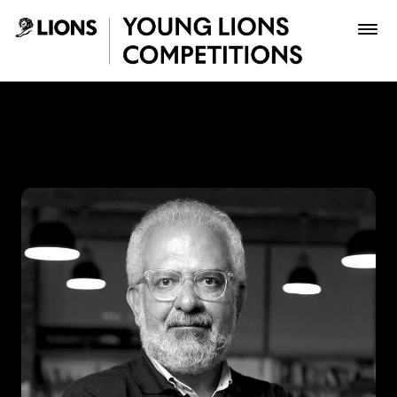
Saltar al contenido principal
Lucho Correa - Young Lion
Premios
Archivo
Inscribir
Boletería