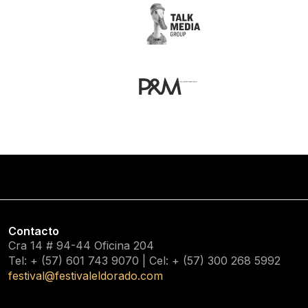
Contacto
Cra 14 # 94-44 Oficina 204
Tel: + (57) 601
743 9070
| Cel: + (57)
300 268 5992
festival@festivaleldorado.com