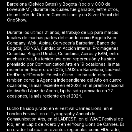
Barcelona (Delvico Bates) y Bogotá (socio y CCO de
LoweSSPM), durante los cuales fue ganador, entre otros,
de un León de Oro en Cannes Lions y un Silver Pencil del
OneShow.
Durante los últimos 21 años, el trabajo de Lip para marcas
locales de muchas partes del mundo como Bogotá Beer
Company, Wok, Alpina, Cervecería Barbarian, Banco de
Bogotá, ODINSA, Fundación Acción Interna, Proimágenes
Colombia, Brigard Urrutia, Colombina, Apiros y BAM, entre
muchas otras, ha tenido una gran repercusión y ha sido
premiado por Communication Arts en 19 ocasiones, la más
reciente en febrero de 2025, LAUS de Barcelona, LadFest,
RedDot y ElDorado. En este último, Lip ha sido elegida
también como la Agencia Independiente del Año en cuatro
ocasiones, la más reciente en el 2023. En el premio nacional
de diseño Lápiz de Acero, Lip ha sido premiado en 22
ocasiones, la más reciente en el 2024.
Lucho ha sido jurado en el Festival Cannes Lions, en el
London Festival, en el Typography Annual de
Communication Arts, en el LADFEST, en el WAVE Festival de
Rio, en el Lápiz de Acero y en el Young Lions de Cannes. Es
un orador habitual en eventos regionales como ElDorado,