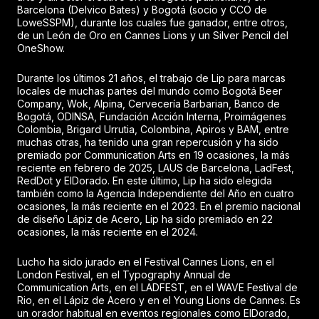
Barcelona (Delvico Bates) y Bogotá (socio y CCO de
LoweSSPM), durante los cuales fue ganador, entre otros,
de un León de Oro en Cannes Lions y un Silver Pencil del
OneShow.
Durante los últimos 21 años, el trabajo de Lip para marcas
locales de muchas partes del mundo como Bogotá Beer
Company, Wok, Alpina, Cervecería Barbarian, Banco de
Bogotá, ODINSA, Fundación Acción Interna, Proimágenes
Colombia, Brigard Urrutia, Colombina, Apiros y BAM, entre
muchas otras, ha tenido una gran repercusión y ha sido
premiado por Communication Arts en 19 ocasiones, la más
reciente en febrero de 2025, LAUS de Barcelona, LadFest,
RedDot y ElDorado. En este último, Lip ha sido elegida
también como la Agencia Independiente del Año en cuatro
ocasiones, la más reciente en el 2023. En el premio nacional
de diseño Lápiz de Acero, Lip ha sido premiado en 22
ocasiones, la más reciente en el 2024.
Lucho ha sido jurado en el Festival Cannes Lions, en el
London Festival, en el Typography Annual de
Communication Arts, en el LADFEST, en el WAVE Festival de
Rio, en el Lápiz de Acero y en el Young Lions de Cannes. Es
un orador habitual en eventos regionales como ElDorado,