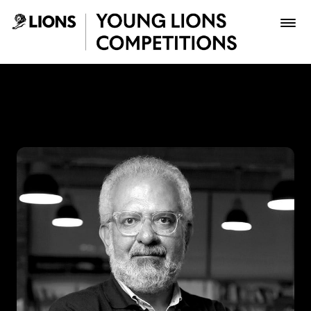
Saltar al contenido principal
Lucho Correa - Young Lion
Premios
Archivo
Inscribir
Boletería