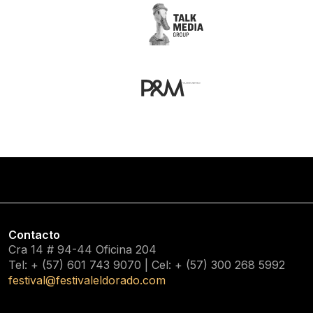
Contacto
Cra 14 # 94-44 Oficina 204
Tel: + (57) 601
743 9070
| Cel: + (57)
300 268 5992
festival@festivaleldorado.com