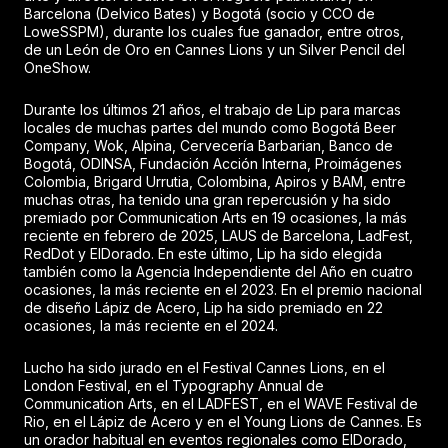
Barcelona (Delvico Bates) y Bogotá (socio y CCO de
LoweSSPM), durante los cuales fue ganador, entre otros,
de un León de Oro en Cannes Lions y un Silver Pencil del
OneShow.
Durante los últimos 21 años, el trabajo de Lip para marcas
locales de muchas partes del mundo como Bogotá Beer
Company, Wok, Alpina, Cervecería Barbarian, Banco de
Bogotá, ODINSA, Fundación Acción Interna, Proimágenes
Colombia, Brigard Urrutia, Colombina, Apiros y BAM, entre
muchas otras, ha tenido una gran repercusión y ha sido
premiado por Communication Arts en 19 ocasiones, la más
reciente en febrero de 2025, LAUS de Barcelona, LadFest,
RedDot y ElDorado. En este último, Lip ha sido elegida
también como la Agencia Independiente del Año en cuatro
ocasiones, la más reciente en el 2023. En el premio nacional
de diseño Lápiz de Acero, Lip ha sido premiado en 22
ocasiones, la más reciente en el 2024.
Lucho ha sido jurado en el Festival Cannes Lions, en el
London Festival, en el Typography Annual de
Communication Arts, en el LADFEST, en el WAVE Festival de
Rio, en el Lápiz de Acero y en el Young Lions de Cannes. Es
un orador habitual en eventos regionales como ElDorado,