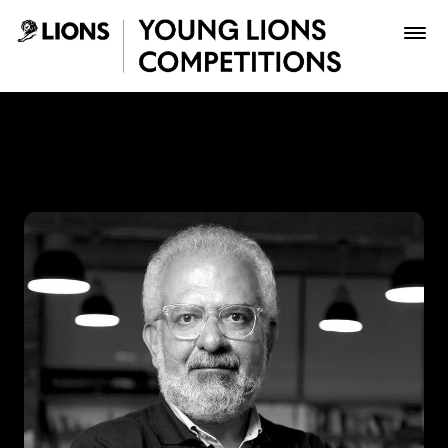
Saltar al contenido principal
Lucho Correa - Young Lion
Premios
Archivo
Inscribir
Boletería