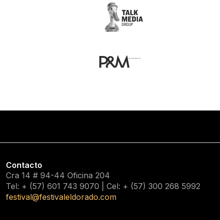
Contacto
Cra 14 # 94-44 Oficina 204
Tel: + (57) 601
743 9070
| Cel: + (57)
300 268 5992
festival@festivaleldorado.com