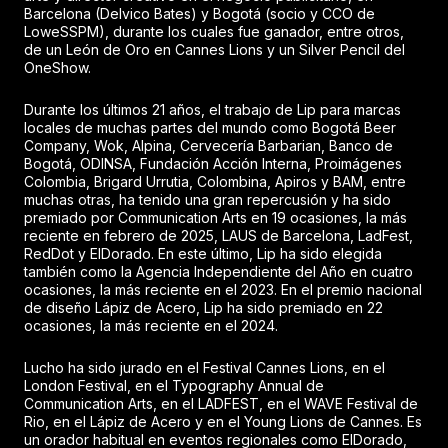
Barcelona (Delvico Bates) y Bogotá (socio y CCO de
LoweSSPM), durante los cuales fue ganador, entre otros,
de un León de Oro en Cannes Lions y un Silver Pencil del
OneShow.
Durante los últimos 21 años, el trabajo de Lip para marcas
locales de muchas partes del mundo como Bogotá Beer
Company, Wok, Alpina, Cervecería Barbarian, Banco de
Bogotá, ODINSA, Fundación Acción Interna, Proimágenes
Colombia, Brigard Urrutia, Colombina, Apiros y BAM, entre
muchas otras, ha tenido una gran repercusión y ha sido
premiado por Communication Arts en 19 ocasiones, la más
reciente en febrero de 2025, LAUS de Barcelona, LadFest,
RedDot y ElDorado. En este último, Lip ha sido elegida
también como la Agencia Independiente del Año en cuatro
ocasiones, la más reciente en el 2023. En el premio nacional
de diseño Lápiz de Acero, Lip ha sido premiado en 22
ocasiones, la más reciente en el 2024.
Lucho ha sido jurado en el Festival Cannes Lions, en el
London Festival, en el Typography Annual de
Communication Arts, en el LADFEST, en el WAVE Festival de
Rio, en el Lápiz de Acero y en el Young Lions de Cannes. Es
un orador habitual en eventos regionales como ElDorado,