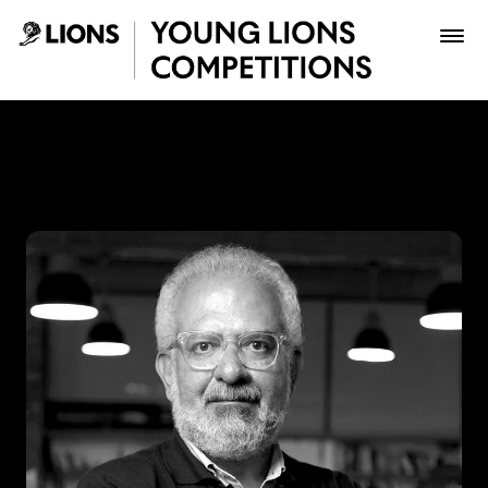
Saltar al contenido principal
Lucho Correa - Young Lion
Premios
Archivo
Inscribir
Boletería