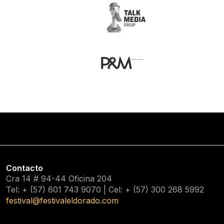
Contacto
Cra 14 # 94-44 Oficina 204
Tel: + (57) 601
743 9070
| Cel: + (57)
300 268 5992
festival@festivaleldorado.com