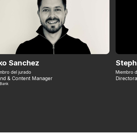
ko Sanchez
Steph
mbro del jurado
Miembro d
nd & Content Manager
Directora
iBank