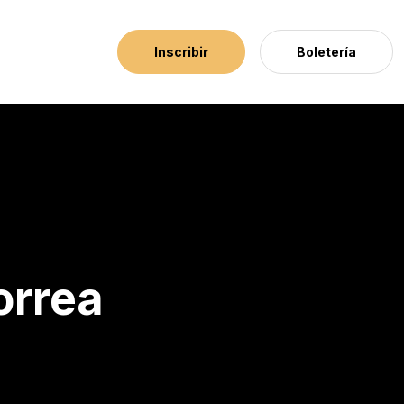
Inscribir
Boletería
orrea