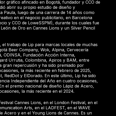
or gráfico afincado en Bogotá, fundador y CCO de
ió abrir su propio estudio de diseño y
a Paula, luego de una carrera de 14 años como
creativo en el negocio publicitario, en Barcelona
socio y CCO de LoweSSPM), durante los cuales fue
 León de Oro en Cannes Lions y un Silver Pencil
, el trabajo de Lip para marcas locales de muchas
otá Beer Company, Wok, Alpina, Cervecería
á, ODINSA, Fundación Acción Interna,
ard Urrutia, Colombina, Apiros y BAM, entre
a gran repercusión y ha sido premiado por
casiones, la más reciente en febrero de 2025,
, RedDot y ElDorado. En este último, Lip ha sido
encia Independiente del Año en cuatro ocasiones,
 En el premio nacional de diseño Lápiz de Acero,
ocasiones, la más reciente en el 2024.
estival Cannes Lions, en el London Festival, en el
munication Arts, en el LADFEST, en el WAVE
z de Acero y en el Young Lions de Cannes. Es un