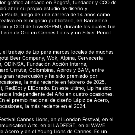
or gráfico afincado en Bogotá, fundador y CCO de
ió abrir su propio estudio de diseño y
a Paula, luego de una carrera de 14 años como
creativo en el negocio publicitario, en Barcelona
socio y CCO de LoweSSPM), durante los cuales fue
 León de Oro en Cannes Lions y un Silver Pencil
, el trabajo de Lip para marcas locales de muchas
otá Beer Company, Wok, Alpina, Cervecería
á, ODINSA, Fundación Acción Interna,
ard Urrutia, Colombina, Apiros y BAM, entre
a gran repercusión y ha sido premiado por
casiones, la más reciente en febrero de 2025,
, RedDot y ElDorado. En este último, Lip ha sido
encia Independiente del Año en cuatro ocasiones,
 En el premio nacional de diseño Lápiz de Acero,
ocasiones, la más reciente en el 2024.
estival Cannes Lions, en el London Festival, en el
munication Arts, en el LADFEST, en el WAVE
z de Acero y en el Young Lions de Cannes. Es un