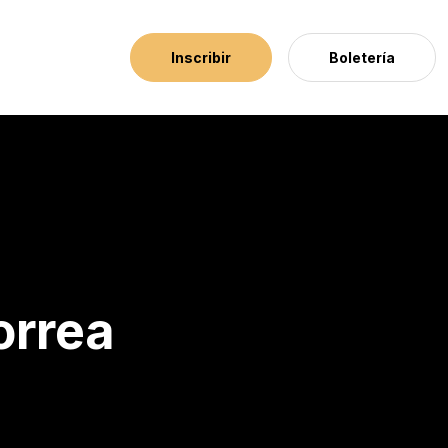
Inscribir
Boletería
orrea