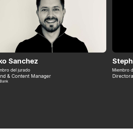
ko Sanchez
Steph
mbro del jurado
Miembro d
nd & Content Manager
Directora
iBank