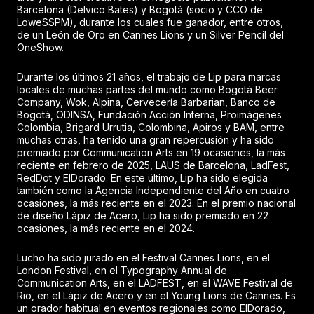
Barcelona (Delvico Bates) y Bogotá (socio y CCO de
LoweSSPM), durante los cuales fue ganador, entre otros,
de un León de Oro en Cannes Lions y un Silver Pencil del
OneShow.
Durante los últimos 21 años, el trabajo de Lip para marcas
locales de muchas partes del mundo como Bogotá Beer
Company, Wok, Alpina, Cervecería Barbarian, Banco de
Bogotá, ODINSA, Fundación Acción Interna, Proimágenes
Colombia, Brigard Urrutia, Colombina, Apiros y BAM, entre
muchas otras, ha tenido una gran repercusión y ha sido
premiado por Communication Arts en 19 ocasiones, la más
reciente en febrero de 2025, LAUS de Barcelona, LadFest,
RedDot y ElDorado. En este último, Lip ha sido elegida
también como la Agencia Independiente del Año en cuatro
ocasiones, la más reciente en el 2023. En el premio nacional
de diseño Lápiz de Acero, Lip ha sido premiado en 22
ocasiones, la más reciente en el 2024.
Lucho ha sido jurado en el Festival Cannes Lions, en el
London Festival, en el Typography Annual de
Communication Arts, en el LADFEST, en el WAVE Festival de
Rio, en el Lápiz de Acero y en el Young Lions de Cannes. Es
un orador habitual en eventos regionales como ElDorado,