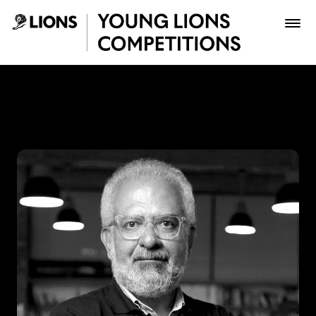
Saltar al contenido principal
Lucho Correa - Young Lion
Premios
Archivo
Inscribir
Boletería