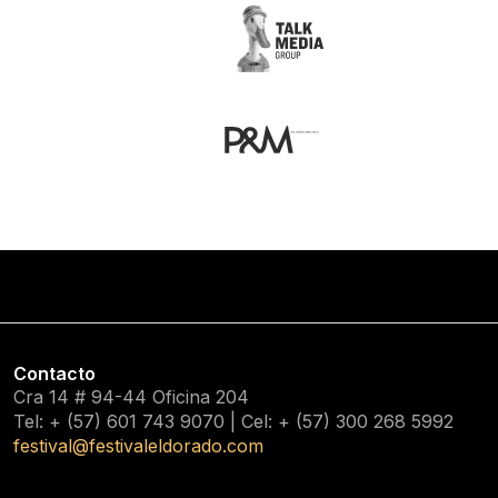
Contacto
Cra 14 # 94-44 Oficina 204
Tel: + (57) 601
743 9070
| Cel: + (57)
300 268 5992
festival@festivaleldorado.com