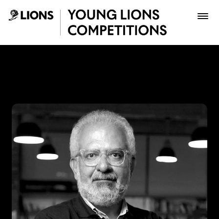
Saltar al contenido principal
Lucho Correa - Young Lion
Premios
Archivo
Inscribir
Boletería