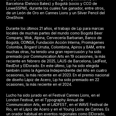
Barcelona (Delvico Bates) y Bogotá (socio y CCO de
LoweSSPM), durante los cuales fue ganador, entre otros,
de un León de Oro en Cannes Lions y un Silver Pencil del
OneShow.
Durante los últimos 21 años, el trabajo de Lip para marcas
locales de muchas partes del mundo como Bogotá Beer
Company, Wok, Alpina, Cervecería Barbarian, Banco de
Bogotá, ODINSA, Fundación Acción Interna, Proimágenes
Colombia, Brigard Urrutia, Colombina, Apiros y BAM, entre
muchas otras, ha tenido una gran repercusión y ha sido
premiado por Communication Arts en 19 ocasiones, la más
reciente en febrero de 2025, LAUS de Barcelona, LadFest,
RedDot y ElDorado. En este último, Lip ha sido elegida
también como la Agencia Independiente del Año en cuatro
ocasiones, la más reciente en el 2023. En el premio nacional
de diseño Lápiz de Acero, Lip ha sido premiado en 22
ocasiones, la más reciente en el 2024.
Lucho ha sido jurado en el Festival Cannes Lions, en el
London Festival, en el Typography Annual de
Communication Arts, en el LADFEST, en el WAVE Festival de
Rio, en el Lápiz de Acero y en el Young Lions de Cannes. Es
un orador habitual en eventos regionales como ElDorado,