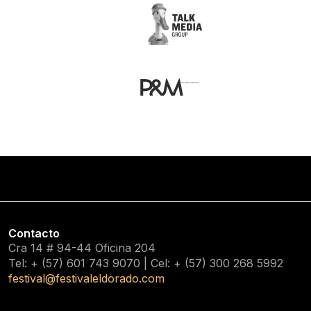
Contacto
Cra 14 # 94-44 Oficina 204
Tel: + (57) 601
743 9070
| Cel: + (57)
300 268 5992
festival@festivaleldorado.com