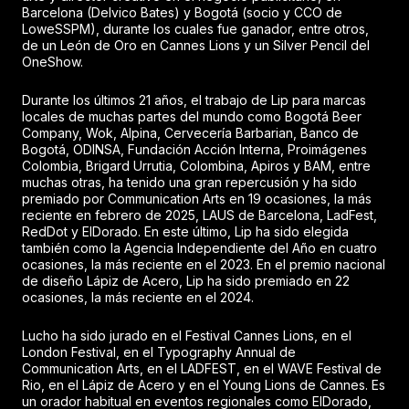
Barcelona (Delvico Bates) y Bogotá (socio y CCO de
LoweSSPM), durante los cuales fue ganador, entre otros,
de un León de Oro en Cannes Lions y un Silver Pencil del
OneShow.
Durante los últimos 21 años, el trabajo de Lip para marcas
locales de muchas partes del mundo como Bogotá Beer
Company, Wok, Alpina, Cervecería Barbarian, Banco de
Bogotá, ODINSA, Fundación Acción Interna, Proimágenes
Colombia, Brigard Urrutia, Colombina, Apiros y BAM, entre
muchas otras, ha tenido una gran repercusión y ha sido
premiado por Communication Arts en 19 ocasiones, la más
reciente en febrero de 2025, LAUS de Barcelona, LadFest,
RedDot y ElDorado. En este último, Lip ha sido elegida
también como la Agencia Independiente del Año en cuatro
ocasiones, la más reciente en el 2023. En el premio nacional
de diseño Lápiz de Acero, Lip ha sido premiado en 22
ocasiones, la más reciente en el 2024.
Lucho ha sido jurado en el Festival Cannes Lions, en el
London Festival, en el Typography Annual de
Communication Arts, en el LADFEST, en el WAVE Festival de
Rio, en el Lápiz de Acero y en el Young Lions de Cannes. Es
un orador habitual en eventos regionales como ElDorado,