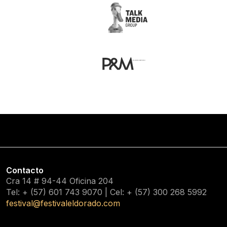
Contacto
Cra 14 # 94-44 Oficina 204
Tel: + (57) 601
743 9070
| Cel: + (57)
300 268 5992
festival@festivaleldorado.com