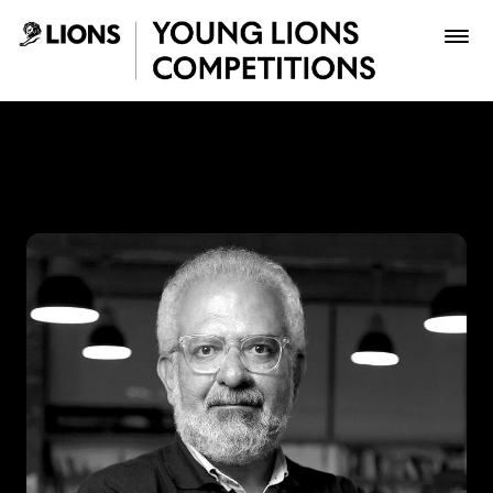
Saltar al contenido principal
Lucho Correa - Young Lion
Premios
Archivo
Inscribir
Boletería