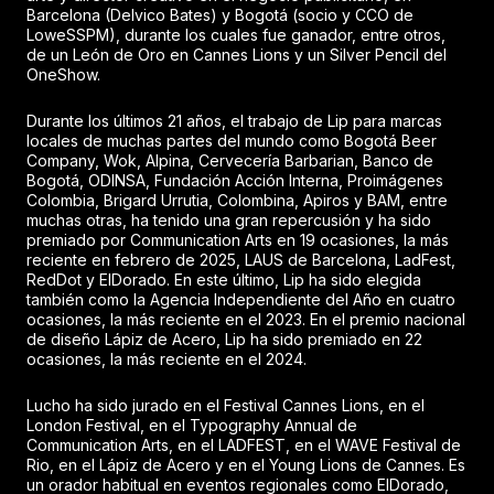
Barcelona (Delvico Bates) y Bogotá (socio y CCO de
LoweSSPM), durante los cuales fue ganador, entre otros,
de un León de Oro en Cannes Lions y un Silver Pencil del
OneShow.
Durante los últimos 21 años, el trabajo de Lip para marcas
locales de muchas partes del mundo como Bogotá Beer
Company, Wok, Alpina, Cervecería Barbarian, Banco de
Bogotá, ODINSA, Fundación Acción Interna, Proimágenes
Colombia, Brigard Urrutia, Colombina, Apiros y BAM, entre
muchas otras, ha tenido una gran repercusión y ha sido
premiado por Communication Arts en 19 ocasiones, la más
reciente en febrero de 2025, LAUS de Barcelona, LadFest,
RedDot y ElDorado. En este último, Lip ha sido elegida
también como la Agencia Independiente del Año en cuatro
ocasiones, la más reciente en el 2023. En el premio nacional
de diseño Lápiz de Acero, Lip ha sido premiado en 22
ocasiones, la más reciente en el 2024.
Lucho ha sido jurado en el Festival Cannes Lions, en el
London Festival, en el Typography Annual de
Communication Arts, en el LADFEST, en el WAVE Festival de
Rio, en el Lápiz de Acero y en el Young Lions de Cannes. Es
un orador habitual en eventos regionales como ElDorado,