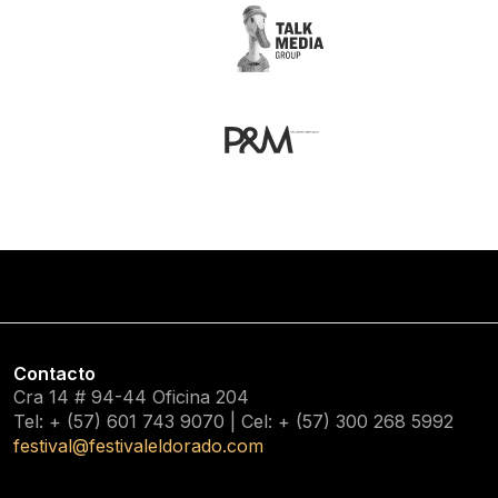
Contacto
Cra 14 # 94-44 Oficina 204
Tel: + (57) 601
743 9070
| Cel: + (57)
300 268 5992
festival@festivaleldorado.com