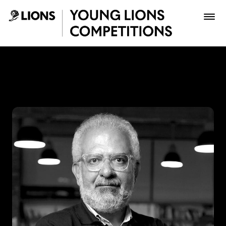
Saltar al contenido principal
Lucho Correa - Young Lion
Premios
Archivo
Inscribir
Boletería