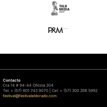
Contacto
Cra 14 # 94-44 Oficina 204
Tel: + (57) 601
743 9070
| Cel: + (57)
300 268 5992
festival@festivaleldorado.com