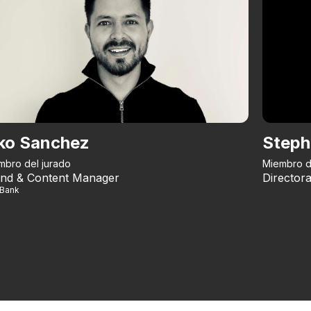
ko Sanchez
Steph
mbro del jurado
Miembro d
nd & Content Manager
Directora
iBank