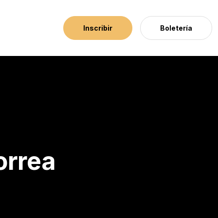
Inscribir
Boletería
orrea