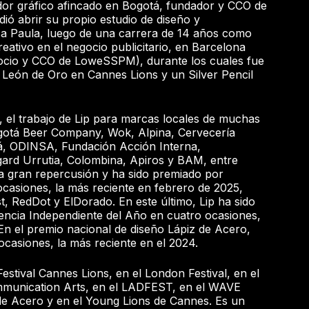
or gráfico afincado en Bogotá, fundador y CCO de
ió abrir su propio estudio de diseño y
a Paula, luego de una carrera de 14 años como
creativo en el negocio publicitario, en Barcelona
socio y CCO de LoweSSPM), durante los cuales fue
 León de Oro en Cannes Lions y un Silver Pencil
, el trabajo de Lip para marcas locales de muchas
otá Beer Company, Wok, Alpina, Cervecería
á, ODINSA, Fundación Acción Interna,
ard Urrutia, Colombina, Apiros y BAM, entre
a gran repercusión y ha sido premiado por
casiones, la más reciente en febrero de 2025,
, RedDot y ElDorado. En este último, Lip ha sido
encia Independiente del Año en cuatro ocasiones,
 En el premio nacional de diseño Lápiz de Acero,
ocasiones, la más reciente en el 2024.
estival Cannes Lions, en el London Festival, en el
munication Arts, en el LADFEST, en el WAVE
z de Acero y en el Young Lions de Cannes. Es un