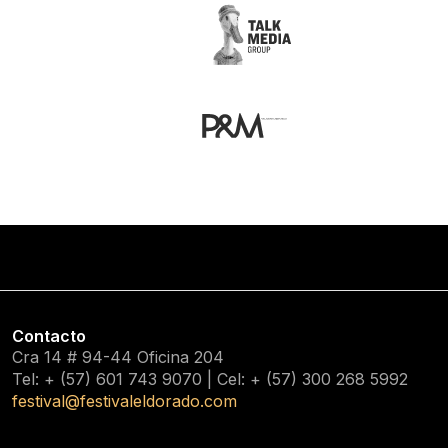
Contacto
Cra 14 # 94-44 Oficina 204
Tel: + (57) 601
743 9070
| Cel: + (57)
300 268 5992
festival@festivaleldorado.com