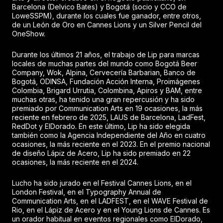
Barcelona (Delvico Bates) y Bogotá (socio y CCO de
LoweSSPM), durante los cuales fue ganador, entre otros,
de un León de Oro en Cannes Lions y un Silver Pencil del
OneShow.
Durante los últimos 21 años, el trabajo de Lip para marcas
locales de muchas partes del mundo como Bogotá Beer
Company, Wok, Alpina, Cervecería Barbarian, Banco de
Bogotá, ODINSA, Fundación Acción Interna, Proimágenes
Colombia, Brigard Urrutia, Colombina, Apiros y BAM, entre
muchas otras, ha tenido una gran repercusión y ha sido
premiado por Communication Arts en 19 ocasiones, la más
reciente en febrero de 2025, LAUS de Barcelona, LadFest,
RedDot y ElDorado. En este último, Lip ha sido elegida
también como la Agencia Independiente del Año en cuatro
ocasiones, la más reciente en el 2023. En el premio nacional
de diseño Lápiz de Acero, Lip ha sido premiado en 22
ocasiones, la más reciente en el 2024.
Lucho ha sido jurado en el Festival Cannes Lions, en el
London Festival, en el Typography Annual de
Communication Arts, en el LADFEST, en el WAVE Festival de
Rio, en el Lápiz de Acero y en el Young Lions de Cannes. Es
un orador habitual en eventos regionales como ElDorado,