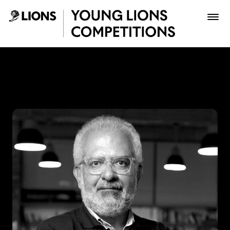
Saltar al contenido principal
Lucho Correa - Young Lion
Premios
Archivo
Inscribir
Boletería