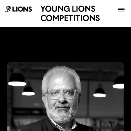
Saltar al contenido principal
Lucho Correa - Young Lion
Premios
Archivo
Inscribir
Boletería