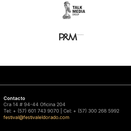
Contacto
Cra 14 # 94-44 Oficina 204
Tel: + (57) 601
743 9070
| Cel: + (57)
300 268 5992
festival@festivaleldorado.com