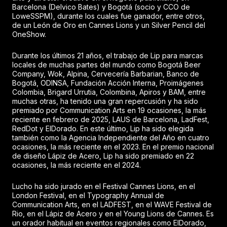
Barcelona (Delvico Bates) y Bogotá (socio y CCO de
LoweSSPM), durante los cuales fue ganador, entre otros,
de un León de Oro en Cannes Lions y un Silver Pencil del
OneShow.
Durante los últimos 21 años, el trabajo de Lip para marcas
locales de muchas partes del mundo como Bogotá Beer
Company, Wok, Alpina, Cervecería Barbarian, Banco de
Bogotá, ODINSA, Fundación Acción Interna, Proimágenes
Colombia, Brigard Urrutia, Colombina, Apiros y BAM, entre
muchas otras, ha tenido una gran repercusión y ha sido
premiado por Communication Arts en 19 ocasiones, la más
reciente en febrero de 2025, LAUS de Barcelona, LadFest,
RedDot y ElDorado. En este último, Lip ha sido elegida
también como la Agencia Independiente del Año en cuatro
ocasiones, la más reciente en el 2023. En el premio nacional
de diseño Lápiz de Acero, Lip ha sido premiado en 22
ocasiones, la más reciente en el 2024.
Lucho ha sido jurado en el Festival Cannes Lions, en el
London Festival, en el Typography Annual de
Communication Arts, en el LADFEST, en el WAVE Festival de
Rio, en el Lápiz de Acero y en el Young Lions de Cannes. Es
un orador habitual en eventos regionales como ElDorado,