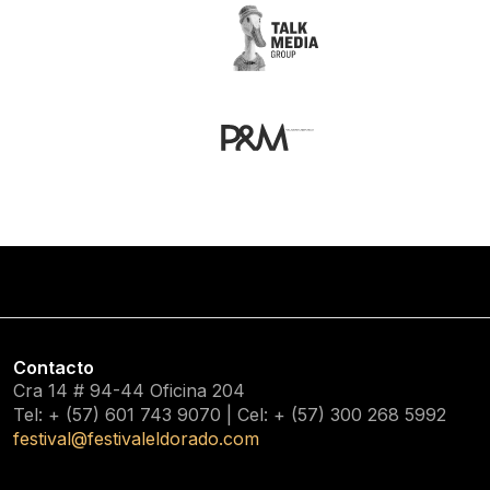
Contacto
Cra 14 # 94-44 Oficina 204
Tel: + (57) 601
743 9070
| Cel: + (57)
300 268 5992
festival@festivaleldorado.com