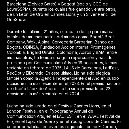
Barcelona (Delvico Bates) y Bogotá (socio y CCO de
LoweSSPM), durante los cuales fue ganador, entre otros,
de un León de Oro en Cannes Lions y un Silver Pencil del
OneShow.
Durante los últimos 21 años, el trabajo de Lip para marcas
locales de muchas partes del mundo como Bogotá Beer
Company, Wok, Alpina, Cervecería Barbarian, Banco de
Bogotá, ODINSA, Fundación Acción Interna, Proimágenes
Colombia, Brigard Urrutia, Colombina, Apiros y BAM, entre
muchas otras, ha tenido una gran repercusión y ha sido
premiado por Communication Arts en 19 ocasiones, la más
reciente en febrero de 2025, LAUS de Barcelona, LadFest,
RedDot y ElDorado. En este último, Lip ha sido elegida
también como la Agencia Independiente del Año en cuatro
ocasiones, la más reciente en el 2023. En el premio nacional
de diseño Lápiz de Acero, Lip ha sido premiado en 22
ocasiones, la más reciente en el 2024.
Lucho ha sido jurado en el Festival Cannes Lions, en el
London Festival, en el Typography Annual de
Communication Arts, en el LADFEST, en el WAVE Festival de
Rio, en el Lápiz de Acero y en el Young Lions de Cannes. Es
un orador habitual en eventos regionales como ElDorado,