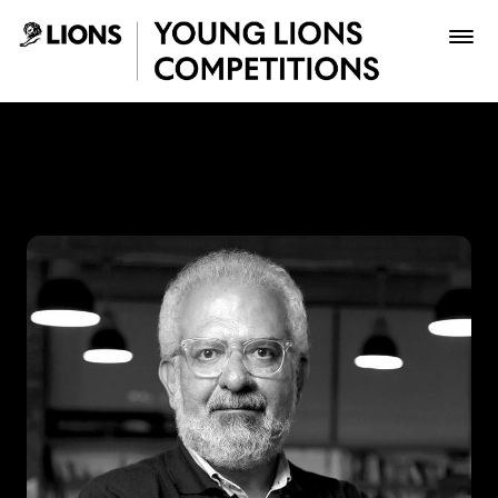
Saltar al contenido principal
Lucho Correa - Young Lion
Premios
Archivo
Inscribir
Boletería