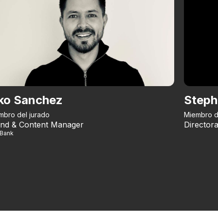
ko Sanchez
Steph
mbro del jurado
Miembro d
nd & Content Manager
Directora
iBank