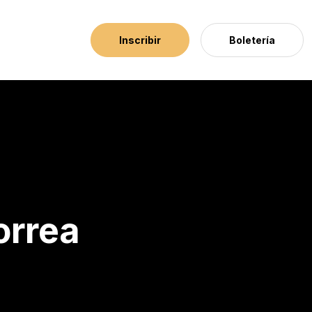
Inscribir
Boletería
orrea