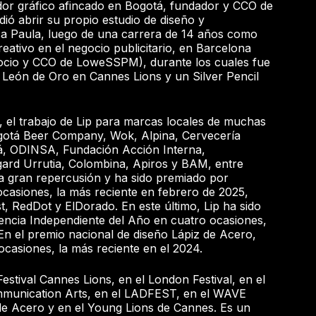
or gráfico afincado en Bogotá, fundador y CCO de
ió abrir su propio estudio de diseño y
a Paula, luego de una carrera de 14 años como
creativo en el negocio publicitario, en Barcelona
socio y CCO de LoweSSPM), durante los cuales fue
 León de Oro en Cannes Lions y un Silver Pencil
, el trabajo de Lip para marcas locales de muchas
otá Beer Company, Wok, Alpina, Cervecería
á, ODINSA, Fundación Acción Interna,
ard Urrutia, Colombina, Apiros y BAM, entre
a gran repercusión y ha sido premiado por
casiones, la más reciente en febrero de 2025,
, RedDot y ElDorado. En este último, Lip ha sido
encia Independiente del Año en cuatro ocasiones,
 En el premio nacional de diseño Lápiz de Acero,
ocasiones, la más reciente en el 2024.
estival Cannes Lions, en el London Festival, en el
munication Arts, en el LADFEST, en el WAVE
z de Acero y en el Young Lions de Cannes. Es un