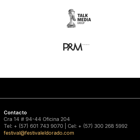
Contacto
Cra 14 # 94-44 Oficina 204
Tel: + (57) 601
743 9070
| Cel: + (57)
300 268 5992
festival@festivaleldorado.com