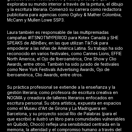
exploraba su mundo interior a través de la pintura, el dibujo
y la escritura literaria. Comenzó su carrera como redactora
publicitaria para agencias como Ogilvy & Mather Colombia,
McCann y Mullen Lowe SSP3.
Laura también es responsable de las multipremiadas
campañas #ITSNOTMYPERIOD para Kotex Canadá y SHE
SPEAKS de ABInBev, en las que utilizan TikTok para
empoderar a las niñas de América Latina. Su trabajo ha sido
reconocido en varios festivales, como Cannes Lions, EFFIE
North America, el Ojo de Iberoamérica, One Show y Clio
Awards, entre otros. También ha sido jurado de festivales
como New York Festivals Advertising Awards, Ojo de
Iberoamérica, Clio Awards, entre otros.
Su práctica profesional se extiende a la enseñanza y la
gestión literaria; como profesora de escritura creativa en
NOGMA y creadora de talleres literarios enfocados en
escritura personal. Su obra artística, expuesta en espacios
como el Museu d'Art de Girona y La Madriguera en
Barcelona, y su proyecto social Río de Palabras (para el
que escribió e ilustró un libro para comunidades vulnerables
en Quibdó, Chocó) refleja una sensibilidad centrada en la
memoria, la alteridad y el compromiso humano a través del