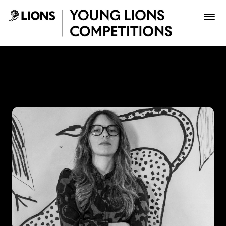
Saltar al contenido principal
Laura Medina - Young Lion
Premios
Archivo
Inscribir
Boletería