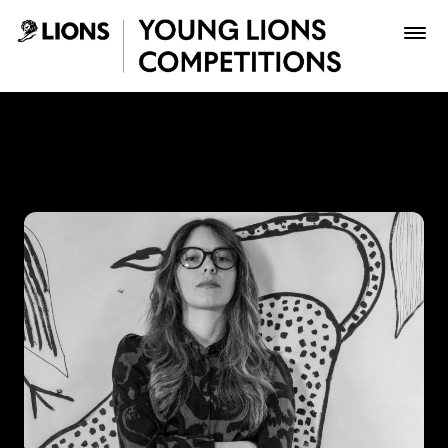
Saltar al contenido principal
Laura Medina - Young Lion
Premios
Archivo
Inscribir
Boletería