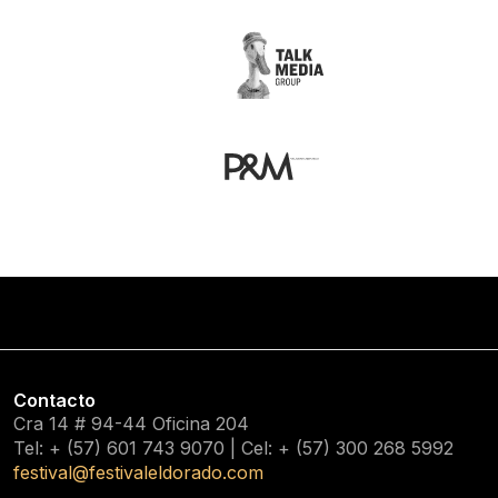
Contacto
Cra 14 # 94-44 Oficina 204
Tel: + (57) 601
743 9070
| Cel: + (57)
300 268 5992
festival@festivaleldorado.com