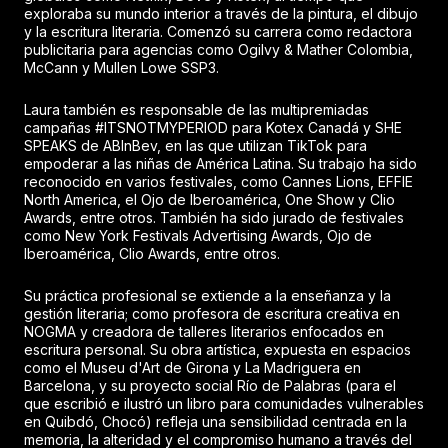
exploraba su mundo interior a través de la pintura, el dibujo
y la escritura literaria. Comenzó su carrera como redactora
publicitaria para agencias como Ogilvy & Mather Colombia,
McCann y Mullen Lowe SSP3.
Laura también es responsable de las multipremiadas
campañas #ITSNOTMYPERIOD para Kotex Canadá y SHE
SPEAKS de ABInBev, en las que utilizan TikTok para
empoderar a las niñas de América Latina. Su trabajo ha sido
reconocido en varios festivales, como Cannes Lions, EFFIE
North America, el Ojo de Iberoamérica, One Show y Clio
Awards, entre otros. También ha sido jurado de festivales
como New York Festivals Advertising Awards, Ojo de
Iberoamérica, Clio Awards, entre otros.
Su práctica profesional se extiende a la enseñanza y la
gestión literaria; como profesora de escritura creativa en
NOGMA y creadora de talleres literarios enfocados en
escritura personal. Su obra artística, expuesta en espacios
como el Museu d'Art de Girona y La Madriguera en
Barcelona, y su proyecto social Río de Palabras (para el
que escribió e ilustró un libro para comunidades vulnerables
en Quibdó, Chocó) refleja una sensibilidad centrada en la
memoria, la alteridad y el compromiso humano a través del