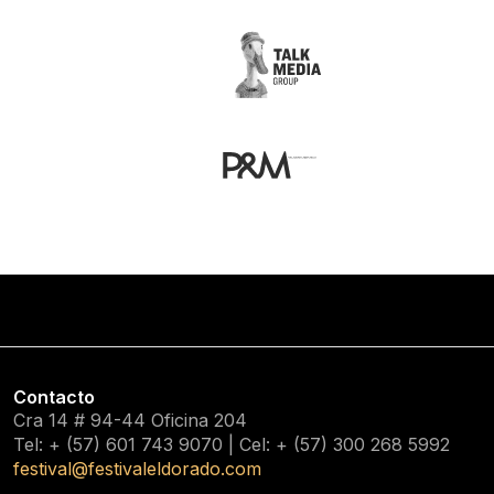
Contacto
Cra 14 # 94-44 Oficina 204
Tel: + (57) 601
743 9070
| Cel: + (57)
300 268 5992
festival@festivaleldorado.com