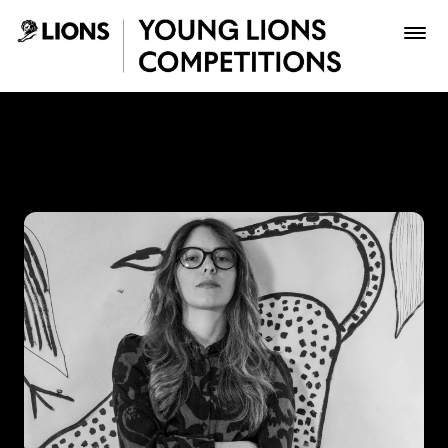
Saltar al contenido principal
Laura Medina - Young Lion
Premios
Archivo
Inscribir
Boletería