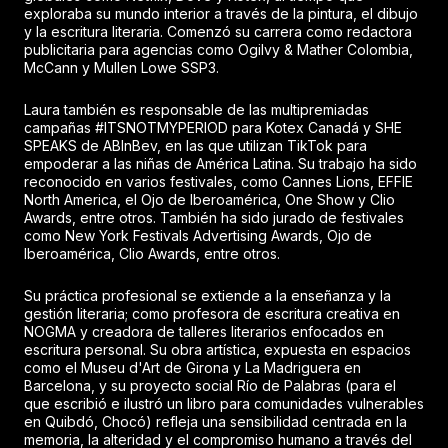
exploraba su mundo interior a través de la pintura, el dibujo
y la escritura literaria. Comenzó su carrera como redactora
publicitaria para agencias como Ogilvy & Mather Colombia,
McCann y Mullen Lowe SSP3.
Laura también es responsable de las multipremiadas
campañas #ITSNOTMYPERIOD para Kotex Canadá y SHE
SPEAKS de ABInBev, en las que utilizan TikTok para
empoderar a las niñas de América Latina. Su trabajo ha sido
reconocido en varios festivales, como Cannes Lions, EFFIE
North America, el Ojo de Iberoamérica, One Show y Clio
Awards, entre otros. También ha sido jurado de festivales
como New York Festivals Advertising Awards, Ojo de
Iberoamérica, Clio Awards, entre otros.
Su práctica profesional se extiende a la enseñanza y la
gestión literaria; como profesora de escritura creativa en
NOGMA y creadora de talleres literarios enfocados en
escritura personal. Su obra artística, expuesta en espacios
como el Museu d'Art de Girona y La Madriguera en
Barcelona, y su proyecto social Río de Palabras (para el
que escribió e ilustró un libro para comunidades vulnerables
en Quibdó, Chocó) refleja una sensibilidad centrada en la
memoria, la alteridad y el compromiso humano a través del