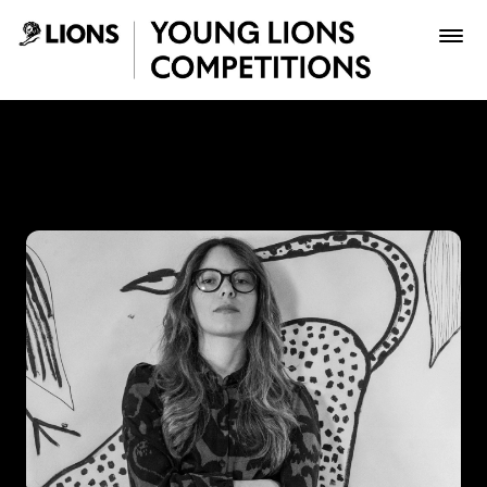
Saltar al contenido principal
Laura Medina - Young Lion
Premios
Archivo
Inscribir
Boletería