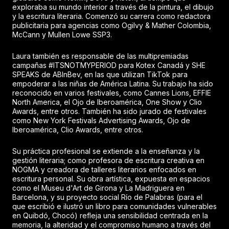
exploraba su mundo interior a través de la pintura, el dibujo
y la escritura literaria. Comenzó su carrera como redactora
publicitaria para agencias como Ogilvy & Mather Colombia,
McCann y Mullen Lowe SSP3.
Laura también es responsable de las multipremiadas
campañas #ITSNOTMYPERIOD para Kotex Canadá y SHE
SPEAKS de ABInBev, en las que utilizan TikTok para
empoderar a las niñas de América Latina. Su trabajo ha sido
reconocido en varios festivales, como Cannes Lions, EFFIE
North America, el Ojo de Iberoamérica, One Show y Clio
Awards, entre otros. También ha sido jurado de festivales
como New York Festivals Advertising Awards, Ojo de
Iberoamérica, Clio Awards, entre otros.
Su práctica profesional se extiende a la enseñanza y la
gestión literaria; como profesora de escritura creativa en
NOGMA y creadora de talleres literarios enfocados en
escritura personal. Su obra artística, expuesta en espacios
como el Museu d'Art de Girona y La Madriguera en
Barcelona, y su proyecto social Río de Palabras (para el
que escribió e ilustró un libro para comunidades vulnerables
en Quibdó, Chocó) refleja una sensibilidad centrada en la
memoria, la alteridad y el compromiso humano a través del