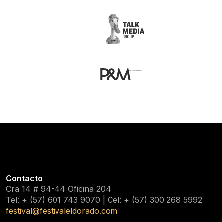
Contacto
Cra 14 # 94-44 Oficina 204
Tel: + (57) 601
743 9070
| Cel: + (57)
300 268 5992
festival@festivaleldorado.com