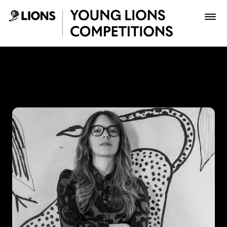
Saltar al contenido principal
Laura Medina - Young Lion
Premios
Archivo
Inscribir
Boletería