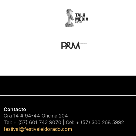
Contacto
Cra 14 # 94-44 Oficina 204
Tel: + (57) 601
743 9070
| Cel: + (57)
300 268 5992
festival@festivaleldorado.com