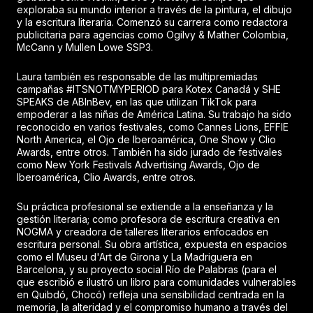
exploraba su mundo interior a través de la pintura, el dibujo
y la escritura literaria. Comenzó su carrera como redactora
publicitaria para agencias como Ogilvy & Mather Colombia,
McCann y Mullen Lowe SSP3.
Laura también es responsable de las multipremiadas
campañas #ITSNOTMYPERIOD para Kotex Canadá y SHE
SPEAKS de ABInBev, en las que utilizan TikTok para
empoderar a las niñas de América Latina. Su trabajo ha sido
reconocido en varios festivales, como Cannes Lions, EFFIE
North America, el Ojo de Iberoamérica, One Show y Clio
Awards, entre otros. También ha sido jurado de festivales
como New York Festivals Advertising Awards, Ojo de
Iberoamérica, Clio Awards, entre otros.
Su práctica profesional se extiende a la enseñanza y la
gestión literaria; como profesora de escritura creativa en
NOGMA y creadora de talleres literarios enfocados en
escritura personal. Su obra artística, expuesta en espacios
como el Museu d'Art de Girona y La Madriguera en
Barcelona, y su proyecto social Río de Palabras (para el
que escribió e ilustró un libro para comunidades vulnerables
en Quibdó, Chocó) refleja una sensibilidad centrada en la
memoria, la alteridad y el compromiso humano a través del