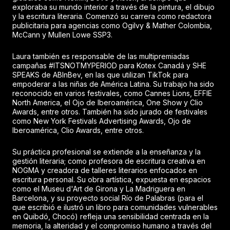
exploraba su mundo interior a través de la pintura, el dibujo
y la escritura literaria. Comenzó su carrera como redactora
publicitaria para agencias como Ogilvy & Mather Colombia,
McCann y Mullen Lowe SSP3.
Laura también es responsable de las multipremiadas
campañas #ITSNOTMYPERIOD para Kotex Canadá y SHE
SPEAKS de ABInBev, en las que utilizan TikTok para
empoderar a las niñas de América Latina. Su trabajo ha sido
reconocido en varios festivales, como Cannes Lions, EFFIE
North America, el Ojo de Iberoamérica, One Show y Clio
Awards, entre otros. También ha sido jurado de festivales
como New York Festivals Advertising Awards, Ojo de
Iberoamérica, Clio Awards, entre otros.
Su práctica profesional se extiende a la enseñanza y la
gestión literaria; como profesora de escritura creativa en
NOGMA y creadora de talleres literarios enfocados en
escritura personal. Su obra artística, expuesta en espacios
como el Museu d'Art de Girona y La Madriguera en
Barcelona, y su proyecto social Río de Palabras (para el
que escribió e ilustró un libro para comunidades vulnerables
en Quibdó, Chocó) refleja una sensibilidad centrada en la
memoria, la alteridad y el compromiso humano a través del