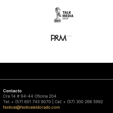
Contacto
Cra 14 # 94-44 Oficina 204
Tel: + (57) 601
743 9070
| Cel: + (57)
300 268 5992
festival@festivaleldorado.com