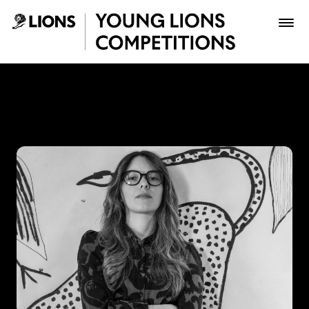
Saltar al contenido principal
Laura Medina - Young Lion
Premios
Archivo
Inscribir
Boletería