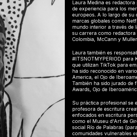
Laura Medina es redactora p
de experiencia para los me
europeos. A lo largo de su c
marcas globales como Netfl
mundo interior a través de la
su carrera como redactora 
Colombia, McCann y Mulle
Laura también es responsab
#ITSNOTMYPERIOD para Ko
que utilizan TikTok para em
ha sido reconocido en vari
America, el Ojo de Iberoam
También ha sido jurado de f
Awards, Ojo de Iberoamérica
Su práctica profesional se e
profesora de escritura crea
enfocados en escritura pers
como el Museu d'Art de Gir
social Río de Palabras (para
comunidades vulnerables en