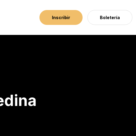
Inscribir
Boletería
edina