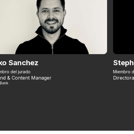
ko Sanchez
Steph
mbro del jurado
Miembro d
nd & Content Manager
Directora
iBank