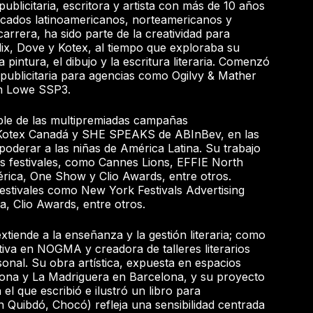
ublicitaria, escritora y artista con más de 10 años
rcados latinoamericanos, norteamericanos y
arrera, ha sido parte de la creatividad para
ix, Dove y Kotex, al tiempo que exploraba su
 pintura, el dibujo y la escritura literaria. Comenzó
publicitaria para agencias como Ogilvy & Mather
n Lowe SSP3.
le de las multipremiadas campañas
tex Canadá y SHE SPEAKS de ABInBev, en las
poderar a las niñas de América Latina. Su trabajo
os festivales, como Cannes Lions, EFFIE North
érica, One Show y Clio Awards, entre otros.
estivales como New York Festivals Advertising
, Clio Awards, entre otros.
xtiende a la enseñanza y la gestión literaria; como
tiva en NOGMA y creadora de talleres literarios
onal. Su obra artística, expuesta en espacios
ona y La Madriguera en Barcelona, y su proyecto
 el que escribió e ilustró un libro para
 Quibdó, Chocó) refleja una sensibilidad centrada