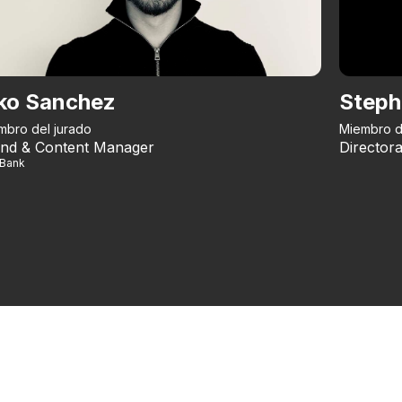
ko Sanchez
Steph
mbro del jurado
Miembro d
nd & Content Manager
Directora
iBank