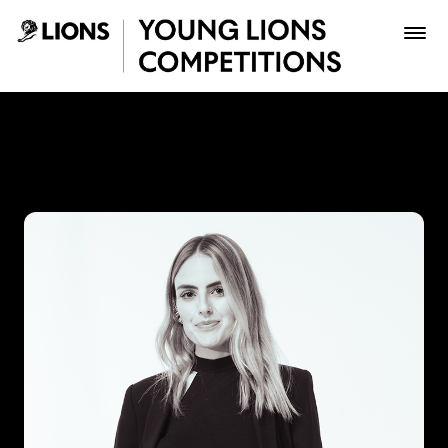
Saltar al contenido principal
Juliana Pardo - Young Lion
Premios
Archivo
Inscribir
Boletería