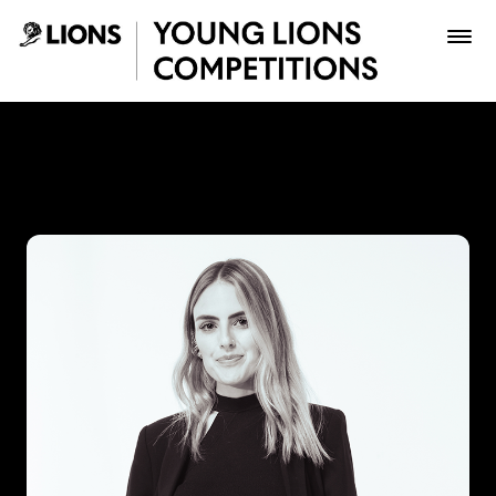
Saltar al contenido principal
Juliana Pardo - Young Lion
Premios
Archivo
Inscribir
Boletería