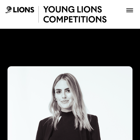
Saltar al contenido principal
Juliana Pardo - Young Lion
Premios
Archivo
Inscribir
Boletería