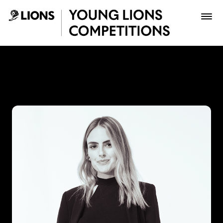
Saltar al contenido principal
Juliana Pardo - Young Lion
Premios
Archivo
Inscribir
Boletería