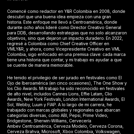
Comencé como redactor en Y&R Colombia en 2008, donde
descubrí que una buena idea empieza con una gran
historia. Este enfoque me llevó a Centroamérica, donde
durante ocho años lideré como Director Creativo General
para DDB, desarrollando estrategias que no solo alcanzaron
objetivos, sino que dejaron un impacto duradero. En 2022,
regresé a Colombia como Chief Creative Officer en
VMLY&R, y ahora, como Vicepresidente Creativo en VML
Colombia, sigo enfocado en una premisa clave: cada marca
tiene una historia que contar, y mi trabajo es ayudar a que
se cuente de manera memorable.
He tenido el privilegio de ser jurado en festivales como El
Ojo de Iberoamérica (en cinco ocasiones), The One Show y
los Clio Awards. Mi trabajo ha sido reconocido en festivales
de alto nivel, incluidos Cannes Lions, Effie Latam, Clio
Awards, New York Festivals, London International Awards, El
Sol, Webby, Luum y FIAP. A lo largo de mi carrera, he
trabajado con marcas globales y regionales que abarcan
categorías diversas, como ABI, Pepsi, Prime Video,
Bridgestone, Sherwin-Williams, Cervecería
Ambev Centroamérica, Cerveza Modelo, Cerveza Corona,
Cerveza Brahva, Microsoft, Xbox Colombia, Volkswagen,