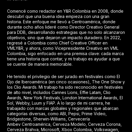
Comencé como redactor en Y&R Colombia en 2008, donde
descubrí que una buena idea empieza con una gran
historia. Este enfoque me llevó a Centroamérica, donde
durante ocho años lideré como Director Creativo General
para DDB, desarrollando estrategias que no solo alcanzaron
objetivos, sino que dejaron un impacto duradero. En 2022,
regresé a Colombia como Chief Creative Officer en
VMLY&R, y ahora, como Vicepresidente Creativo en VML
Colombia, sigo enfocado en una premisa clave: cada marca
tiene una historia que contar, y mi trabajo es ayudar a que
se cuente de manera memorable.
He tenido el privilegio de ser jurado en festivales como El
Ojo de Iberoamérica (en cinco ocasiones), The One Show y
los Clio Awards. Mi trabajo ha sido reconocido en festivales
de alto nivel, incluidos Cannes Lions, Effie Latam, Clio
Awards, New York Festivals, London International Awards, El
Sol, Webby, Luum y FIAP. A lo largo de mi carrera, he
trabajado con marcas globales y regionales que abarcan
categorías diversas, como ABI, Pepsi, Prime Video,
Bridgestone, Sherwin-Williams, Cervecería
Ambev Centroamérica, Cerveza Modelo, Cerveza Corona,
Cerveza Brahva, Microsoft, Xbox Colombia, Volkswagen,