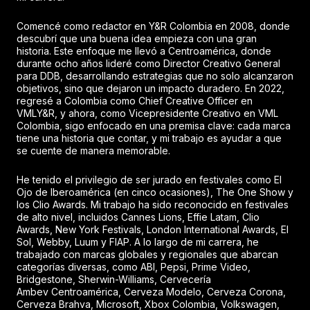
Comencé como redactor en Y&R Colombia en 2008, donde
descubrí que una buena idea empieza con una gran
historia. Este enfoque me llevó a Centroamérica, donde
durante ocho años lideré como Director Creativo General
para DDB, desarrollando estrategias que no solo alcanzaron
objetivos, sino que dejaron un impacto duradero. En 2022,
regresé a Colombia como Chief Creative Officer en
VMLY&R, y ahora, como Vicepresidente Creativo en VML
Colombia, sigo enfocado en una premisa clave: cada marca
tiene una historia que contar, y mi trabajo es ayudar a que
se cuente de manera memorable.
He tenido el privilegio de ser jurado en festivales como El
Ojo de Iberoamérica (en cinco ocasiones), The One Show y
los Clio Awards. Mi trabajo ha sido reconocido en festivales
de alto nivel, incluidos Cannes Lions, Effie Latam, Clio
Awards, New York Festivals, London International Awards, El
Sol, Webby, Luum y FIAP. A lo largo de mi carrera, he
trabajado con marcas globales y regionales que abarcan
categorías diversas, como ABI, Pepsi, Prime Video,
Bridgestone, Sherwin-Williams, Cervecería
Ambev Centroamérica, Cerveza Modelo, Cerveza Corona,
Cerveza Brahva, Microsoft, Xbox Colombia, Volkswagen,