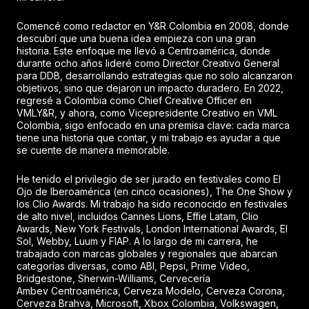
Comencé como redactor en Y&R Colombia en 2008, donde
descubrí que una buena idea empieza con una gran
historia. Este enfoque me llevó a Centroamérica, donde
durante ocho años lideré como Director Creativo General
para DDB, desarrollando estrategias que no solo alcanzaron
objetivos, sino que dejaron un impacto duradero. En 2022,
regresé a Colombia como Chief Creative Officer en
VMLY&R, y ahora, como Vicepresidente Creativo en VML
Colombia, sigo enfocado en una premisa clave: cada marca
tiene una historia que contar, y mi trabajo es ayudar a que
se cuente de manera memorable.
He tenido el privilegio de ser jurado en festivales como El
Ojo de Iberoamérica (en cinco ocasiones), The One Show y
los Clio Awards. Mi trabajo ha sido reconocido en festivales
de alto nivel, incluidos Cannes Lions, Effie Latam, Clio
Awards, New York Festivals, London International Awards, El
Sol, Webby, Luum y FIAP. A lo largo de mi carrera, he
trabajado con marcas globales y regionales que abarcan
categorías diversas, como ABI, Pepsi, Prime Video,
Bridgestone, Sherwin-Williams, Cervecería
Ambev Centroamérica, Cerveza Modelo, Cerveza Corona,
Cerveza Brahva, Microsoft, Xbox Colombia, Volkswagen,