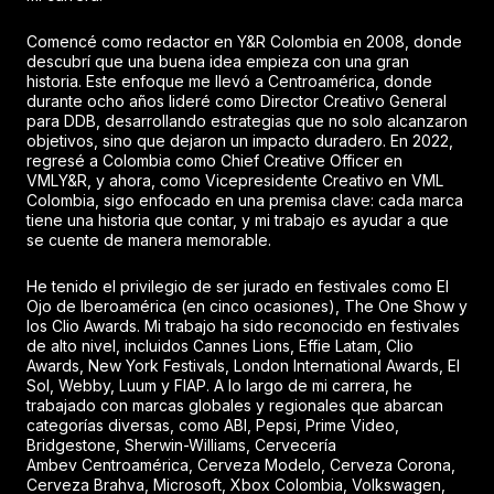
Comencé como redactor en Y&R Colombia en 2008, donde
descubrí que una buena idea empieza con una gran
historia. Este enfoque me llevó a Centroamérica, donde
durante ocho años lideré como Director Creativo General
para DDB, desarrollando estrategias que no solo alcanzaron
objetivos, sino que dejaron un impacto duradero. En 2022,
regresé a Colombia como Chief Creative Officer en
VMLY&R, y ahora, como Vicepresidente Creativo en VML
Colombia, sigo enfocado en una premisa clave: cada marca
tiene una historia que contar, y mi trabajo es ayudar a que
se cuente de manera memorable.
He tenido el privilegio de ser jurado en festivales como El
Ojo de Iberoamérica (en cinco ocasiones), The One Show y
los Clio Awards. Mi trabajo ha sido reconocido en festivales
de alto nivel, incluidos Cannes Lions, Effie Latam, Clio
Awards, New York Festivals, London International Awards, El
Sol, Webby, Luum y FIAP. A lo largo de mi carrera, he
trabajado con marcas globales y regionales que abarcan
categorías diversas, como ABI, Pepsi, Prime Video,
Bridgestone, Sherwin-Williams, Cervecería
Ambev Centroamérica, Cerveza Modelo, Cerveza Corona,
Cerveza Brahva, Microsoft, Xbox Colombia, Volkswagen,