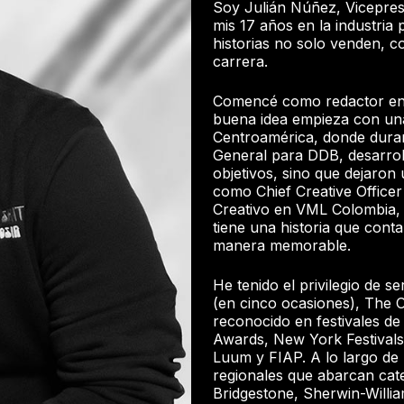
Soy Julián Núñez, Vicepres
mis 17 años en la industria 
historias no solo venden, c
carrera.
Comencé como redactor en
buena idea empieza con una
Centroamérica, donde duran
General para DDB, desarrol
objetivos, sino que dejaro
como Chief Creative Office
Creativo en VML Colombia, 
tiene una historia que conta
manera memorable.
He tenido el privilegio de s
(en cinco ocasiones), The O
reconocido en festivales de 
Awards, New York Festivals
Luum y FIAP. A lo largo de 
regionales que abarcan cate
Bridgestone, Sherwin-Will