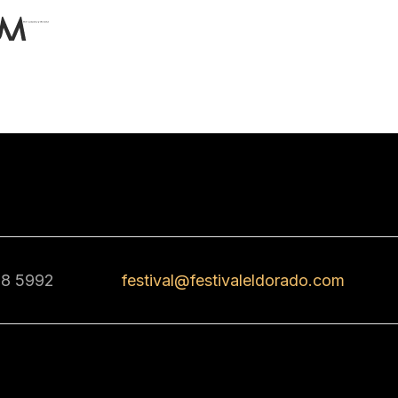
68 5992
festival@festivaleldorado.com