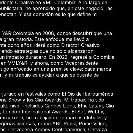
idente Creativo en VML Colombia. A lo largo de
publicitaria, he aprendido que, en este negocio, las
onectan. Y esa conexión es lo que define mi
 Y&R Colombia en 2008, donde descubrí que una
 gran historia. Este enfoque me llevó a
te ocho años lideré como Director Creativo
lando estrategias que no solo alcanzaron
n un impacto duradero. En 2022, regresé a Colombia
r en VMLY&R, y ahora, como Vicepresidente
sigo enfocado en una premisa clave: cada marca
r, y mi trabajo es ayudar a que se cuente de
er jurado en festivales como El Ojo de Iberoamérica
ne Show y los Clio Awards. Mi trabajo ha sido
alto nivel, incluidos Cannes Lions, Effie Latam, Clio
, London International Awards, El Sol, Webby,
mi carrera, he trabajado con marcas globales y
gorías diversas, como ABI, Pepsi, Prime Video,
iams, Cervecería Ambev Centroamérica, Cerveza