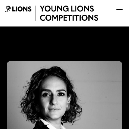
Saltar al contenido principal
Juanita Barrios - Young Lio
Premios
Archivo
Inscribir
Boletería