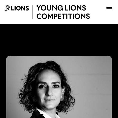
Saltar al contenido principal
Juanita Barrios - Young Lio
Premios
Archivo
Inscribir
Boletería