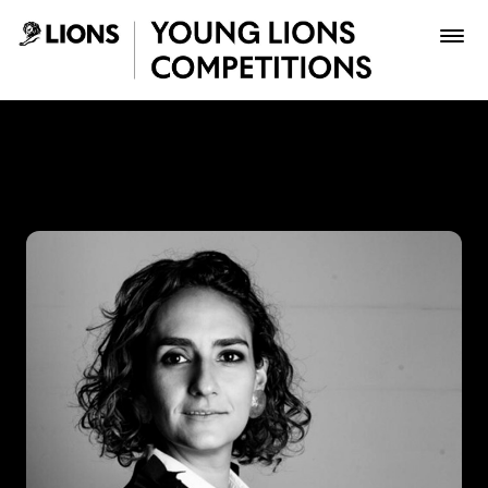
Saltar al contenido principal
Juanita Barrios - Young Lio
Premios
Archivo
Inscribir
Boletería