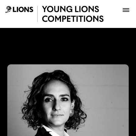
Saltar al contenido principal
Juanita Barrios - Young Lio
Premios
Archivo
Inscribir
Boletería