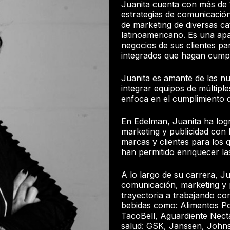
Juanita cuenta con más de 1
estrategias de comunicació
de marketing de diversas c
latinoamericano. Es una ap
negocios de sus clientes par
integrados que hagan cumpli
Juanita es amante de las nue
integrar equipos de múltiple
enfoca en el cumplimiento d
En Edelman, Juanita ha log
marketing y publicidad con 
marcas y clientes para los q
han permitido enriquecer l
A lo largo de su carrera, J
comunicación, marketing y p
trayectoria a trabajando co
bebidas como: Alimentos Po
TacoBell, Aguardiente Necta
salud: GSK, Janssen, Johns