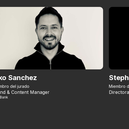
ko Sanchez
Steph
mbro del jurado
Miembro d
nd & Content Manager
Directora
iBank