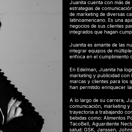
Juanita cuenta con más de 1
estrategias de comunicació
de marketing de diversas c
latinoamericano. Es una ap
negocios de sus clientes par
integrados que hagan cumpli
Juanita es amante de las nue
integrar equipos de múltiple
enfoca en el cumplimiento d
En Edelman, Juanita ha log
marketing y publicidad con 
marcas y clientes para los q
han permitido enriquecer l
A lo largo de su carrera, J
comunicación, marketing y p
trayectoria a trabajando co
bebidas como: Alimentos Po
TacoBell, Aguardiente Necta
salud: GSK, Janssen, Johns