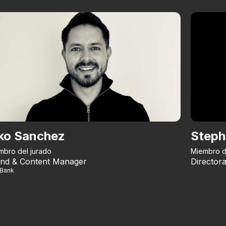
ko Sanchez
Steph
mbro del jurado
Miembro d
nd & Content Manager
Directora
iBank