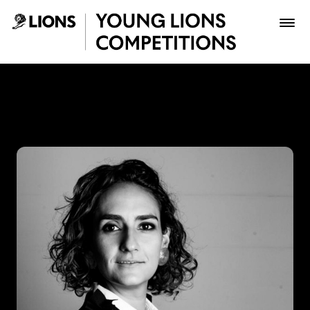
Saltar al contenido principal
Juanita Barrios - Young Lio
Premios
Archivo
Inscribir
Boletería