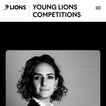
Saltar al contenido principal
Juanita Barrios - Young Lio
Premios
Archivo
Inscribir
Boletería