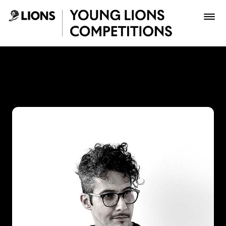
Saltar al contenido principal
Juan Gómez - Young Lions
Premios
Archivo
Inscribir
Boletería