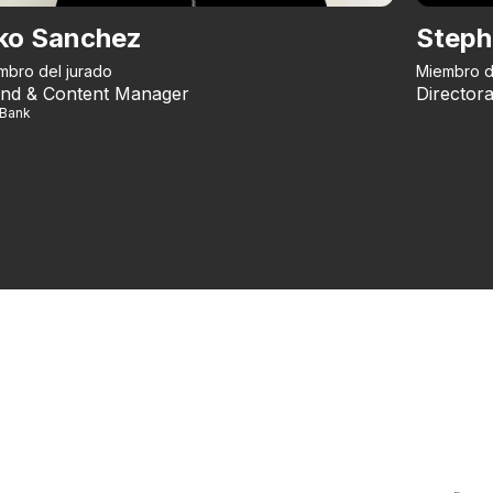
ko Sanchez
Steph
mbro del jurado
Miembro d
nd & Content Manager
Directora
iBank