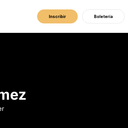
Inscribir
Boletería
ómez
er